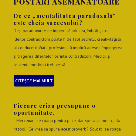
POSTĂRI ASEMĂNĂTOARE
De ce „mentalitatea paradoxală”
este cheia succesului?
Deși paradoxurile ne împiedică adesea, îmbrățișarea
ideilor contradictorii poate fi de fapt secretul creativității și
al conducerii. Viața profesională implică adesea împingerea
și tragerea diferitelor cerințe contradictorii. Medicii și
asistenții medicali trebuie să...
CITEȘTE MAI MULT
Fiecare criza presupune o
oportunitate.
'' Mercenarii se roaga pentru pace, dar spera sa mearga la
razboi.'' Ce vrea sa spuna acest proverb? Soldatii se roaga