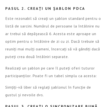
PASUL 2. CREAȚI UN ȘABLON PDCA
Este rezonabil să creați un șablon standard pentru o
listă de sarcini. Numărul de persoane la întâlnire nu
ar trebui să depășească 6. Acesta este aproape un
optim pentru o întâlnire de zi cu zi. Dacă trebuie să
reuniți mai mulți oameni, încercați să vă gândiți dacă
puteți crea două întâlniri separate.
Realizați un șablon pe care îl puteți oferi tuturor
participanților. Poate fi un tabel simplu ca acesta:
Simțiți-vă liber să reglați șablonul în funcție de
gustul și nevoile dvs.
PASUL 3. CREAȚI O SINCRONIZARE BUNĂ