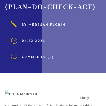
(PLAN-DO-CHECK-ACT)
j
BY MEDESAN FLORIN
}
04.22.2021
v
COMMENTS (0)
Mulți
oameni ar fi de acord că întâlnirile interminabile