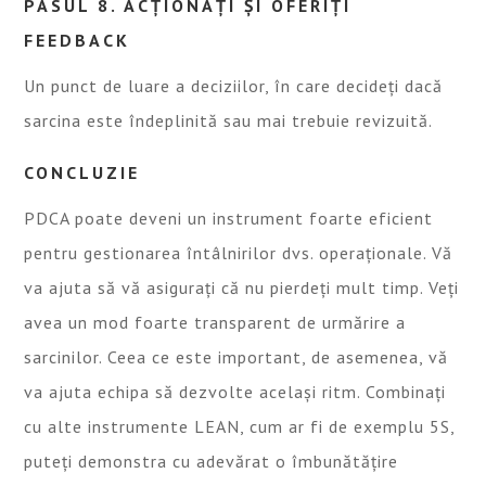
PASUL 8. ACȚIONAȚI ȘI OFERIȚI
FEEDBACK
Un punct de luare a deciziilor, în care decideți dacă
sarcina este îndeplinită sau mai trebuie revizuită.
CONCLUZIE
PDCA poate deveni un instrument foarte eficient
pentru gestionarea întâlnirilor dvs. operaționale. Vă
va ajuta să vă asigurați că nu pierdeți mult timp. Veți
avea un mod foarte transparent de urmărire a
sarcinilor. Ceea ce este important, de asemenea, vă
va ajuta echipa să dezvolte același ritm. Combinați
cu alte instrumente LEAN, cum ar fi de exemplu 5S,
puteți demonstra cu adevărat o îmbunătățire