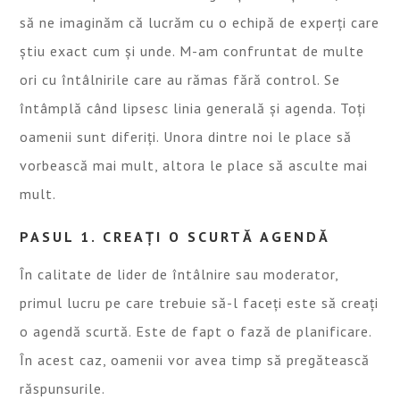
să ne imaginăm că lucrăm cu o echipă de experți care
știu exact cum și unde. M-am confruntat de multe
ori cu întâlnirile care au rămas fără control. Se
întâmplă când lipsesc linia generală și agenda. Toți
oamenii sunt diferiți. Unora dintre noi le place să
vorbească mai mult, altora le place să asculte mai
mult.
PASUL 1. CREAȚI O SCURTĂ AGENDĂ
În calitate de lider de întâlnire sau moderator,
primul lucru pe care trebuie să-l faceți este să creați
o agendă scurtă. Este de fapt o fază de planificare.
În acest caz, oamenii vor avea timp să pregătească
răspunsurile.