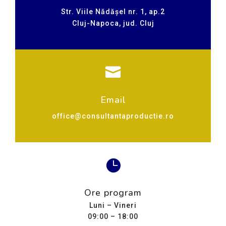
Str. Viile Nădășel nr. 1, ap.2
Cluj-Napoca, jud. Cluj

Email
office@consultantaproductie.ro

Ore program
Luni – Vineri
09:00 – 18:00