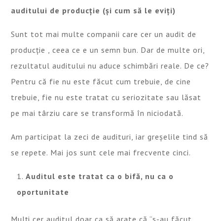
auditului de producție (și cum să le eviți)
Sunt tot mai multe companii care cer un audit de
producție , ceea ce e un semn bun. Dar de multe ori,
rezultatul auditului nu aduce schimbări reale. De ce?
Pentru că fie nu este făcut cum trebuie, de cine
trebuie, fie nu este tratat cu seriozitate sau lăsat
pe mai târziu care se transformă în niciodată.
Am participat la zeci de audituri, iar greșelile tind să
se repete. Mai jos sunt cele mai frecvente cinci.
Auditul este tratat ca o bifă, nu ca o
oportunitate
Mulți cer auditul doar ca să arate că “s-au făcut