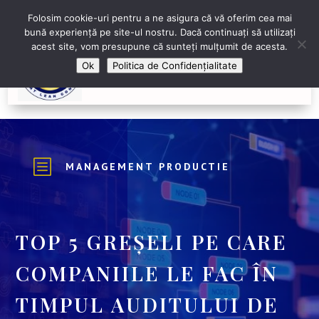
+40 743 673 614
Contactează-ne
Folosim cookie-uri pentru a ne asigura că vă oferim cea mai
bună experiență pe site-ul nostru. Dacă continuați să utilizați
acest site, vom presupune că sunteți mulțumit de acesta.
Ok
Politica de Confidențialitate
b
MANAGEMENT PRODUCTIE
TOP 5 GREȘELI PE CARE
COMPANIILE LE FAC ÎN
TIMPUL AUDITULUI DE