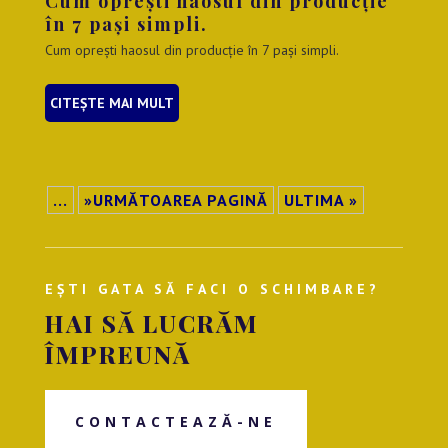
Cum oprești haosul din producție
în 7 pași simpli.
Cum oprești haosul din producție în 7 pași simpli.
CITEȘTE MAI MULT
...
»URMĂTOAREA PAGINĂ
ULTIMA »
EȘTI GATA SĂ FACI O SCHIMBARE?
HAI SĂ LUCRĂM
ÎMPREUNĂ
CONTACTEAZĂ-NE