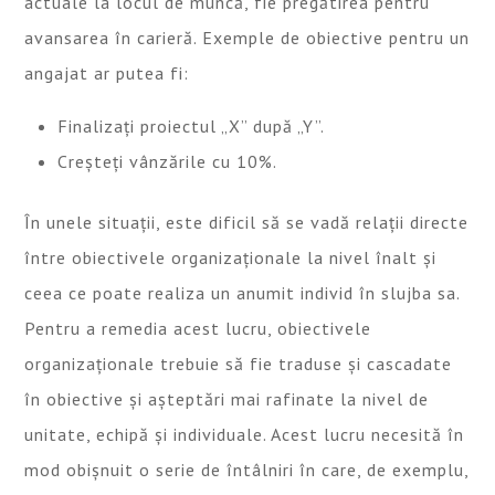
actuale la locul de muncă, fie pregătirea pentru
avansarea în carieră. Exemple de obiective pentru un
angajat ar putea fi:
Finalizați proiectul „X” după „Y”.
Creșteți vânzările cu 10%.
În unele situații, este dificil să se vadă relații directe
între obiectivele organizaționale la nivel înalt și
ceea ce poate realiza un anumit individ în slujba sa.
Pentru a remedia acest lucru, obiectivele
organizaționale trebuie să fie traduse și cascadate
în obiective și așteptări mai rafinate la nivel de
unitate, echipă și individuale. Acest lucru necesită în
mod obișnuit o serie de întâlniri în care, de exemplu,