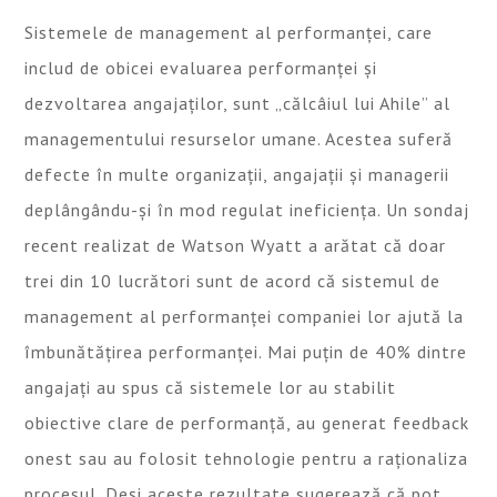
Sistemele de management al performanței, care
includ de obicei evaluarea performanței și
dezvoltarea angajaților, sunt „călcâiul lui Ahile” al
managementului resurselor umane. Acestea suferă
defecte în multe organizații, angajații și managerii
deplângându-și în mod regulat ineficiența. Un sondaj
recent realizat de Watson Wyatt a arătat că doar
trei din 10 lucrători sunt de acord că sistemul de
management al performanței companiei lor ajută la
îmbunătățirea performanței. Mai puțin de 40% dintre
angajați au spus că sistemele lor au stabilit
obiective clare de performanță, au generat feedback
onest sau au folosit tehnologie pentru a raționaliza
procesul. Deși aceste rezultate sugerează că pot