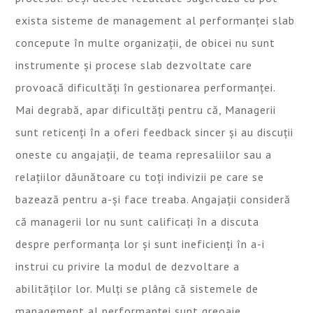
exista sisteme de management al performanței slab
concepute în multe organizații, de obicei nu sunt
instrumente și procese slab dezvoltate care
provoacă dificultăți în gestionarea performanței.
Mai degrabă, apar dificultăți pentru că, Managerii
sunt reticenți în a oferi feedback sincer și au discuții
oneste cu angajații, de teama represaliilor sau a
relațiilor dăunătoare cu toți indivizii pe care se
bazează pentru a-și face treaba. Angajații consideră
că managerii lor nu sunt calificați în a discuta
despre performanța lor și sunt ineficienți în a-i
instrui cu privire la modul de dezvoltare a
abilităților lor. Mulți se plâng că sistemele de
management al performanței sunt greoaie,