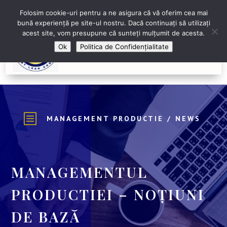
+40 743 673 614
Contactează-ne
Folosim cookie-uri pentru a ne asigura că vă oferim cea mai
bună experiență pe site-ul nostru. Dacă continuați să utilizați
acest site, vom presupune că sunteți mulțumit de acesta.
Ok
Politica de Confidențialitate
b
MANAGEMENT PRODUCTIE
/
NEWS
MANAGEMENTUL
PRODUCTIEI – NOȚIUNI
DE BAZĂ