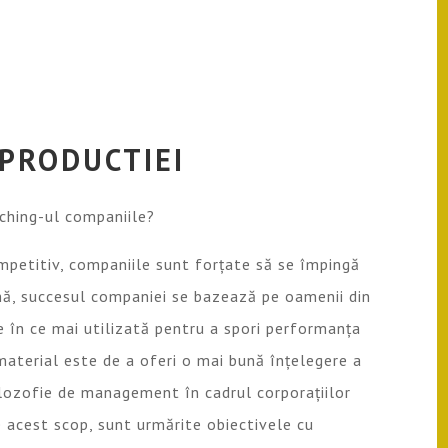
 PRODUCTIEI
ching-ul companiile?
mpetitiv, companiile sunt forțate să se împingă
urmă, succesul companiei se bazează pe oamenii din
e în ce mai utilizată pentru a spori performanța
 material este de a oferi o mai bună înțelegere a
ilozofie de management în cadrul corporațiilor
 acest scop, sunt urmărite obiectivele cu