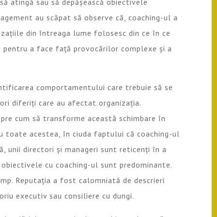
i să atingă sau să depășească obiectivele
anagement au scăpat să observe că, coaching-ul a
izațiile din întreaga lume folosesc din ce în ce
pentru a face față provocărilor complexe și a
entificarea comportamentului care trebuie să se
i diferiți care au afectat organizația.
espre cum să transforme această schimbare în
Cu toate acestea, în ciuda faptului că coaching-ul
 unii directori și manageri sunt reticenți în a
la obiectivele cu coaching-ul sunt predominante.
imp. Reputația a fost calomniată de descrieri
oriu executiv sau consiliere cu dungi.