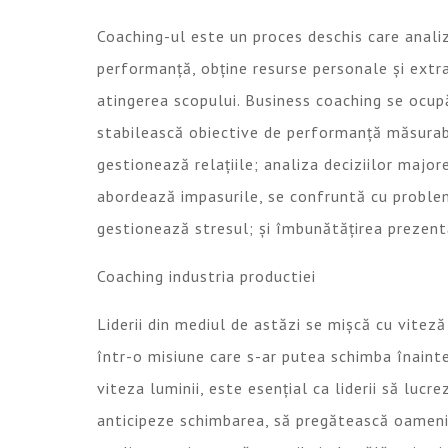
Coaching-ul este un proces deschis care anali
performanță, obține resurse personale și ext
atingerea scopului. Business coaching se ocup
stabilească obiective de performanță măsurabil
gestionează relațiile; analiza deciziilor majo
abordează impasurile, se confruntă cu proble
gestionează stresul; și îmbunătățirea prezentăr
Coaching industria productiei
Liderii din mediul de astăzi se mișcă cu vitez
într-o misiune care s-ar putea schimba înainte
viteza luminii, este esențial ca liderii să lucr
anticipeze schimbarea, să pregătească oamenii