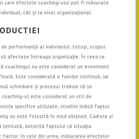
în care efectele coaching-ului pot fi măsurate.
ndividual, cât și la nivel organizațional.
ODUCTIEI
 de performanță al individului; totuși, scopul
 să afecteze întreaga organizație. În ceea ce
că coachingul nu este considerat un eveniment
 finală. Este considerată o funcție continuă, iar
inuă schimbare și procesul trebuie să se
 coaching-ul este considerat un stil de
nicile specifice utilizate, studiile indică faptul
ing nu este folosită în mod obișnuit. Cadrele și
ă limitată, datorită faptului că situația
t factor. In cele din urma, măsurarea efectelor