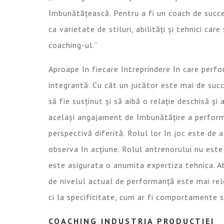
îmbunătățească. Pentru a fi un coach de succe
ca varietate de stiluri, abilități și tehnici ca
coaching-ul.”
Aproape în fiecare întreprindere în care perfo
integrantă. Cu cât un jucător este mai de succ
să fie susținut și să aibă o relație deschisă ș
același angajament de îmbunătățire a performan
perspectivă diferită. Rolul lor în joc este de
observa în acțiune. Rolul antrenorului nu este 
este asigurata o anumita expertiza tehnica. Ab
de nivelul actual de performanță este mai rele
ci la specificitate, cum ar fi comportamente sp
COACHING INDUSTRIA PRODUCTIEI