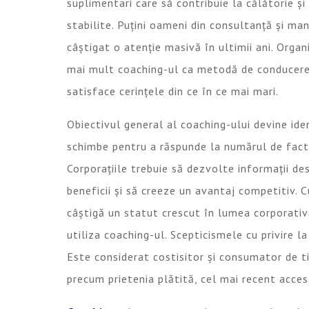
suplimentari care să contribuie la călătorie ș
stabilite. Puțini oameni din consultanță și m
câștigat o atenție masivă în ultimii ani. Organ
mai mult coaching-ul ca metodă de conducere 
satisface cerințele din ce în ce mai mari.
Obiectivul general al coaching-ului devine id
schimbe pentru a răspunde la numărul de factor
Corporațiile trebuie să dezvolte informații d
beneficii și să creeze un avantaj competitiv. 
câștigă un statut crescut în lumea corporativă,
utiliza coaching-ul. Scepticismele cu privire 
Este considerat costisitor și consumator de t
precum prietenia plătită, cel mai recent acces