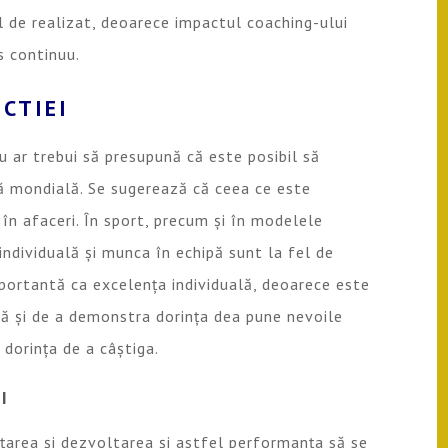
il de realizat, deoarece impactul coaching-ului
s continuu.
CTIEI
u ar trebui să presupună că este posibil să
să mondială. Se sugerează că ceea ce este
 în afaceri. În sport, precum și în modelele
ndividuală și munca în echipă sunt la fel de
portantă ca excelența individuală, deoarece este
tă și de a demonstra dorința dea pune nevoile
 dorința de a câștiga.
I
țarea și dezvoltarea și astfel performanța să se