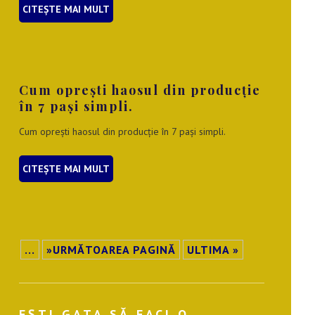
CITEȘTE MAI MULT
Cum oprești haosul din producție
în 7 pași simpli.
Cum oprești haosul din producție în 7 pași simpli.
CITEȘTE MAI MULT
...
»URMĂTOAREA PAGINĂ
ULTIMA »
EȘTI GATA SĂ FACI O