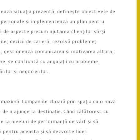
zează situația prezentă, definește obiectivele de
rapersonale și implementează un plan pentru
ă de aspecte precum ajutarea clienților să-și
e; decizii de carieră; rezolv
ă
probleme;
re; gestionează comunicarea și motivarea altora;
me, se confruntă cu angajații cu probleme;
ilor și negocierilor.
ă maximă. Companiile zboară prin spațiu ca o navă
 de a ajunge la destinație. Când călătoresc cu
eze la niveluri de performanță de vârf și să
 pentru aceasta și să dezvolte lideri