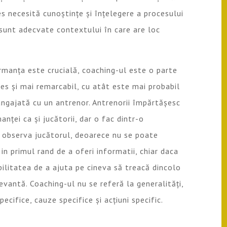
s necesită cunoștințe și înțelegere a procesului
re sunt adecvate contextului în care are loc
rmanța este crucială, coaching-ul este o parte
es și mai remarcabil, cu atât este mai probabil
i angajată cu un antrenor. Antrenorii împărtășesc
ței ca și jucătorii, dar o fac dintr-o
 a observa jucătorul, deoarece nu se poate
in primul rand de a oferi informatii, chiar daca
ilitatea de a ajuta pe cineva să treacă dincolo
vantă. Coaching-ul nu se referă la generalități,
ecifice, cauze specifice și acțiuni specific.